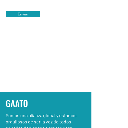
Enviar
GAATO
Somos una alianza global y estamos
orgullosos de ser la voz de todos
aquellos dedicados a crear y usar