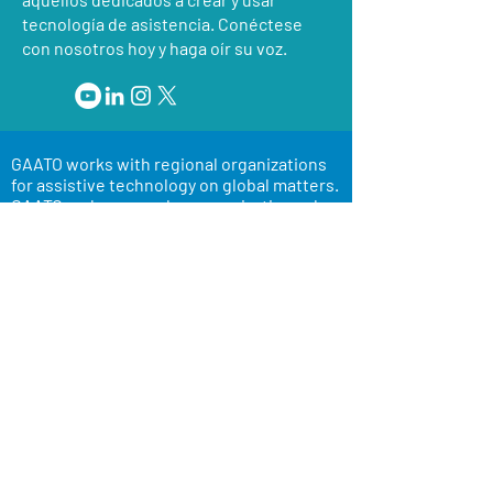
tecnología de asistencia. Conéctese
con nosotros hoy y haga oír su voz.
GAATO works with regional organizations
for assistive technology on global matters.
GAATO and our member organizations also
work actively to support the development
of emerging assistive technology
organizations.
Consultar sobre membresía
Avenue Louis-Casaï 81, 1216 Cointrin,
Suiza
© 2020 GAATO
que hacemos