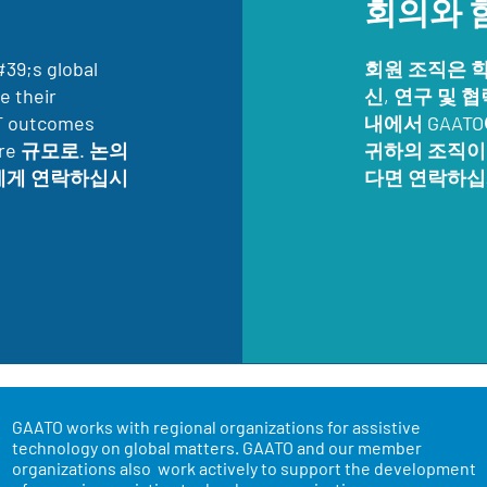
회의와 
s global
회원 조직은 학
e their
신, 연구 및 
AT outcomes
내에서 GAAT
before 규모로. 논의
귀하의 조직이 
에게 연락하십시
다면 연락하십
GAATO works with regional organizations for assistive
technology on global matters. GAATO and our member
organizations also work actively to support the development