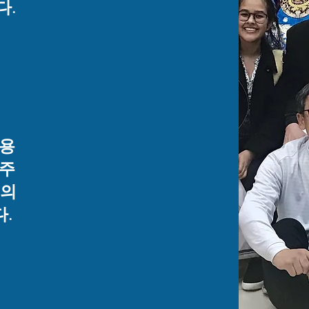
다.
사용
 주
분의
.