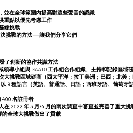
，並在全球範圍內提高對這些聲音的認識
供重點以優先考慮工作
基線挑戰
解決挑戰的方法——讓我們分享它們
願者開發了創新的協作共識方法
域領導小組與 GAATO 工作組合作組織、主持和記錄區域
間舉行了 7 次大挑戰區域磋商（西太平洋；拉丁美洲；巴西；北
參與者，以 9 種語言（英語、普通話、日語；西班牙語、葡
 400 名註冊者
在 2022 年 3 月/4 月的兩次調查中審查並完善了重大
和影響的全球大挑戰做出了貢獻