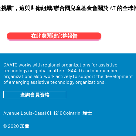
“重大挑戰”，這與世衛組織/聯合國兒童基金會關於 AT 的
在此處閱讀完整報告
GAATO works with regional organizations for assistive
technology on global matters. GAATO and our member
organizations also work actively to support the development
of emerging assistive technology organizations.
查詢會員資格
Avenue Louis-Casaï 81, 1216 Cointrin, 瑞士
© 2020 加圖