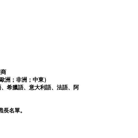
磋商
美；歐洲；非洲；中東）
萄牙語、希臘語、意大利語、法語、阿
挑戰長名單。