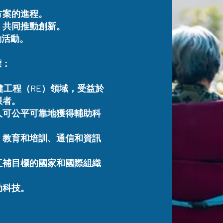
方案的進程。
，共同推動創新。
動活動。
標：
健工程（RE）領域，受益於
限者。
人可公平可靠地獲得輔助科
、教育和培訓、通信和資訊
互補目標的國家和國際組織
助科技。